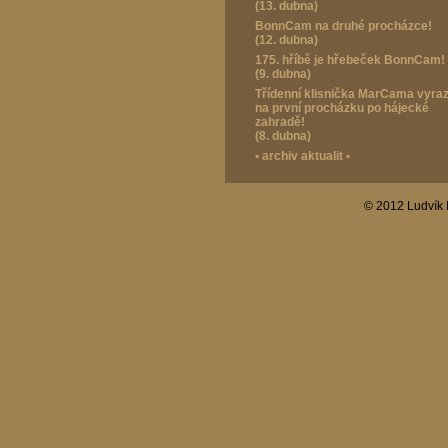
(13. dubna)
BonnCam na druhé procházce!
(12. dubna)
175. hříbě je hřebeček BonnCam!
(9. dubna)
Třídenní klisnička MarCama vyraz
na první procházku po hájecké
zahradě!
(8. dubna)
•
archiv aktualit
•
© 2012 Ludvík