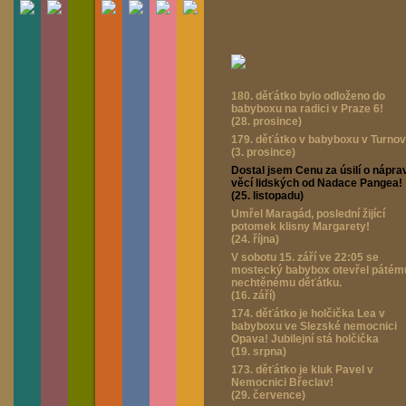
180. děťátko bylo odloženo do
babyboxu na radici v Praze 6!
(28. prosince)
179. děťátko v babyboxu v Turnov
(3. prosince)
Dostal jsem Cenu za úsilí o nápra
věcí lidských od Nadace Pangea!
(25. listopadu)
Umřel Maragád, poslední žijící
potomek klisny Margarety!
(24. října)
V sobotu 15. září ve 22:05 se
mostecký babybox otevřel pátém
nechtěnému děťátku.
(16. září)
174. děťátko je holčička Lea v
babyboxu ve Slezské nemocnici
Opava! Jubilejní stá holčička
(19. srpna)
173. děťátko je kluk Pavel v
Nemocnici Břeclav!
(29. července)