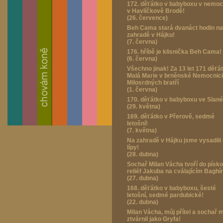
172. děťátko v babyboxu v nemoc
v Havlíčkově Brodě!
(26. července)
Beh Cama stará dvanáct hodin na
zahradě v Hájku!
(7. června)
176. hříbě je klisnička Beh Cama!
(6. června)
Všechno jinak! Za 13 let 171 děťá
Malá Marie v brněnské Nemocnici
Milosrdných bratří
(1. června)
170. děťátko v babyboxu ve Slan
(29. května)
169. děťátko v Přerově, sedmé
letošní!
(7. května)
Na zahradě v Hájku jsme vysadili 
lípy!
(28. dubna)
Sochař Milan Vácha tvoří do písk
reliéf Jakuba na cválajícím Baghír
(27. dubna)
168. děťátko v babyboxu, šesté
letošní, sedmé pardubické!
(22. dubna)
Milan Vácha, můj přítel a sochař 
ztvárnil jako Gryfa!