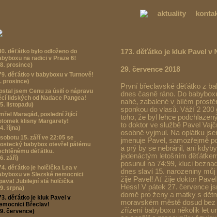
aktuality
konta
80. děťátko bylo odloženo do
173. děťátko je kluk Pavel v
abyboxu na radici v Praze 6!
28. prosince)
29. července 2018
79. děťátko v babyboxu v Turnově!
. prosince)
První břeclavské děťátko z bab
ostal jsem Cenu za úsilí o nápravu
dnes časně ráno. Do babyboxu 
ěcí lidských od Nadace Pangea!
nahé, zabalené v bílém prost
5. listopadu)
sponkou do vlasů. Váží 2 200
mřel Maragád, poslední žijící
toho, že byl lehce podchlazený
otomek klisny Margarety!
to doktor ve službě Pavel Vajč
4. října)
osobně vyjmul. Na oplátku jse
 sobotu 15. září ve 22:05 se
jmenuje Pavel, samozřejmě po
ostecký babybox otevřel pátému
a prý by se nebránil, ani kdyby
echtěnému děťátku.
jedenáctým letošním děťátkem,
6. září)
posunul na 74:99, kluci bezna
74. děťátko je holčička Lea v
dnes slaví 15. narozeniny mů
abyboxu ve Slezské nemocnici
žije Pavel! Ať žije doktor Pave
pava! Jubilejní stá holčička
Hess! V pátek 27. července jsm
19. srpna)
domě pro ženy a matky s dětm
73. děťátko je kluk Pavel v
moravském městě dosud bez 
emocnici Břeclav!
zřízení babyboxu několik let u
29. července)