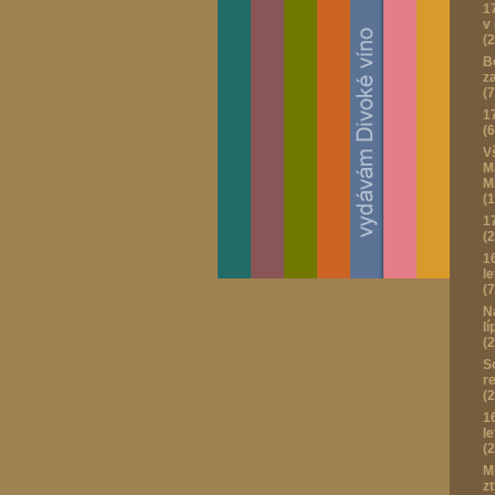
1
v
(
B
z
(
1
(
V
M
M
(
1
(
1
le
(7
N
lí
(
S
r
(
1
l
(
M
zt