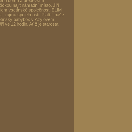
ového domu a především
ičkou najít náhradní místo. Jiří
elem vsetínské společnosti ELIM
i zájmu společnosti. Platí-li naše
etínský babybox v Azylovém
í ve 12 hodin. Ať žije starosta