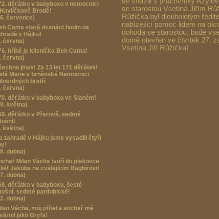
se snažili s pracovníky Azyl
72. děťátko v babyboxu v nemocnici
se starostou Vsetína Jiřím Růž
 Havlíčkově Brodě!
Růžička byl dlouholetým ředit
26. července)
nabízející pomoc lidem na okraj
eh Cama stará dvanáct hodin na
dohoda se starostou, bude vs
ahradě v Hájku!
domě otevřen ve čtvrtek 27. zář
7. června)
Vsetína Jiří Růžička!
76. hříbě je klisnička Beh Cama!
6. června)
šechno jinak! Za 13 let 171 děťátek!
alá Marie v brněnské Nemocnici
ilosrdných bratří
1. června)
70. děťátko v babyboxu ve Slaném!
29. května)
69. děťátko v Přerově, sedmé
tošní!
. května)
a zahradě v Hájku jsme vysadili čtyři
py!
28. dubna)
ochař Milan Vácha tvoří do pískovce
eliéf Jakuba na cválajícím Baghírovi!
27. dubna)
68. děťátko v babyboxu, šesté
etošní, sedmé pardubické!
22. dubna)
ilan Vácha, můj přítel a sochař mě
várnil jako Gryfa!