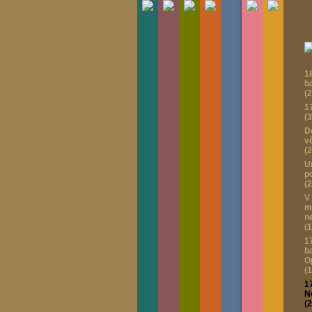
1
b
(
1
(3
D
v
(2
U
p
(2
V
m
n
(1
1
b
O
(
1
N
(