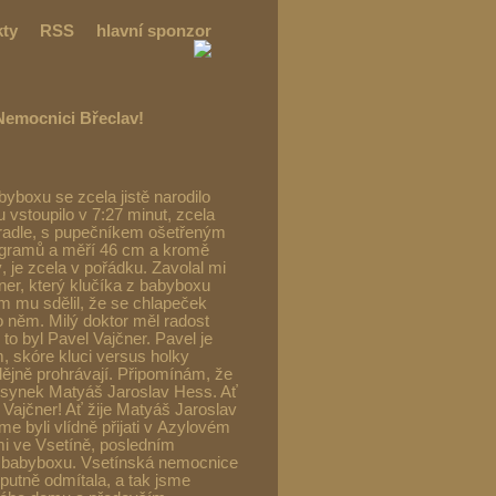
kty
RSS
hlavní sponzor
 Nemocnici Břeclav!
yboxu se zcela jistě narodilo
vstoupilo v 7:27 minut, zcela
ěradle, s pupečníkem ošetřeným
 gramů a měří 46 cm a kromě
, je zcela v pořádku. Zavolal mi
ner, který klučíka z babyboxu
m mu sdělil, že se chlapeček
 něm. Milý doktor měl radost
 to byl Pavel Vajčner. Pavel je
 skóre kluci versus holky
dějně prohrávají. Připomínám, že
j synek Matyáš Jaroslav Hess. Ať
l Vajčner! Ať žije Matyáš Jaroslav
e byli vlídně přijati v Azylovém
i ve Vsetíně, posledním
babyboxu. Vsetínská nemocnice
rputně odmítala, a tak jsme