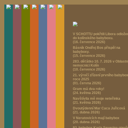
V SCHOTTU pokřtili Libora odlož
do kolínského babyboxu.
(16. července 2026)
Básník Ondřej Bos přispěl na
babyboxy.
(15. července 2026)
283. děťátko 10. 7. 2026 v Oblastn
nemocnici Kolín
(10. července 2026)
21. výročí zřízení prvního babybo
roce 2025
(01. června 2026)
Gram má dva roky!
(24. května 2026)
Navštívila mě moje neteřinka
(21. května 2026)
Dvoutýdenní Mar Caca Juřicová
(21. dubna 2026)
V Neratovicích mají babybox
(20. dubna 2026)
93. babybox Karla Severina otevř