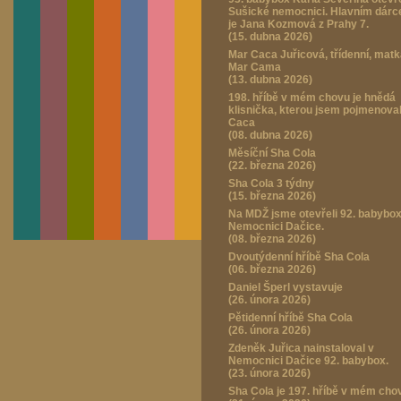
Sušické nemocnici. Hlavním dár
je Jana Kozmová z Prahy 7.
(15. dubna 2026)
Mar Caca Juřicová, třídenní, mat
Mar Cama
(13. dubna 2026)
198. hříbě v mém chovu je hnědá
klisnička, kterou jsem pojmenova
Caca
(08. dubna 2026)
Měsíční Sha Cola
(22. března 2026)
Sha Cola 3 týdny
(15. března 2026)
Na MDŽ jsme otevřeli 92. babybox
Nemocnici Dačice.
(08. března 2026)
Dvoutýdenní hříbě Sha Cola
(06. března 2026)
Daniel Šperl vystavuje
(26. února 2026)
Pětidenní hříbě Sha Cola
(26. února 2026)
Zdeněk Juřica nainstaloval v
Nemocnici Dačice 92. babybox.
(23. února 2026)
Sha Cola je 197. hříbě v mém cho