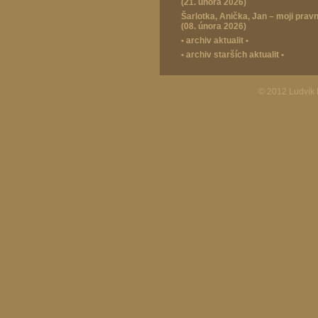
(21. února 2026)
Šarlotka, Anička, Jan – moji prav
(08. února 2026)
•
archiv aktualit
•
•
archiv starších aktualit
•
© 2012 Ludvík