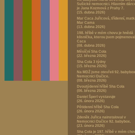
Sušické nemocnici. Hlavním dár
je Jana Kozmová z Prahy 7.
(15. dubna 2026)
Mar Caca Juřicová, třídenní, mat
Mar Cama
(13. dubna 2026)
198. hříbě v mém chovu je hnědá
klisnička, kterou jsem pojmenova
Caca
(08. dubna 2026)
Měsíční Sha Cola
(22. března 2026)
Sha Cola 3 týdny
(15. března 2026)
Na MDŽ jsme otevřeli 92. babybox
Nemocnici Dačice.
(08. března 2026)
Dvoutýdenní hříbě Sha Cola
(06. března 2026)
Daniel Šperl vystavuje
(26. února 2026)
Pětidenní hříbě Sha Cola
(26. února 2026)
Zdeněk Juřica nainstaloval v
Nemocnici Dačice 92. babybox.
(23. února 2026)
Sha Cola je 197. hříbě v mém cho