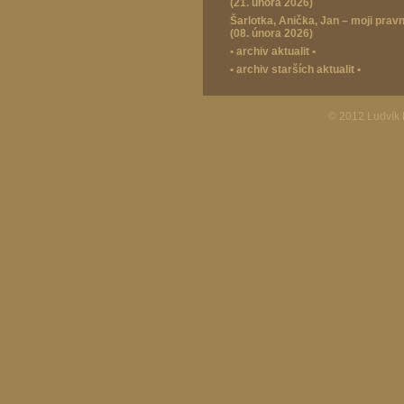
(21. února 2026)
Šarlotka, Anička, Jan – moji prav
(08. února 2026)
•
archiv aktualit
•
•
archiv starších aktualit
•
© 2012 Ludvík