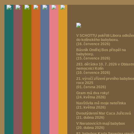
V SCHOTTU pokřtili Libora odlož
do kolínského babyboxu.
(16. července 2026)
Básník Ondřej Bos přispěl na
babyboxy.
(15. července 2026)
283. děťátko 10. 7. 2026 v Oblastn
nemocnici Kolín
(10. července 2026)
21. výročí zřízení prvního babybo
roce 2025
(01. června 2026)
Gram má dva roky!
(24. května 2026)
Navštívila mě moje neteřinka
(21. května 2026)
Dvoutýdenní Mar Caca Juřicová
(21. dubna 2026)
V Neratovicích mají babybox
(20. dubna 2026)
93. babybox Karla Severina otevř