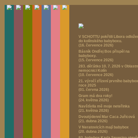
V SCHOTTU pokřtili Libora odlož
do kolínského babyboxu.
(16. července 2026)
Básník Ondřej Bos přispěl na
babyboxy.
(15. července 2026)
283. děťátko 10. 7. 2026 v Oblastn
nemocnici Kolín
(10. července 2026)
21. výročí zřízení prvního babybo
roce 2025
(01. června 2026)
Gram má dva roky!
(24. května 2026)
Navštívila mě moje neteřinka
(21. května 2026)
Dvoutýdenní Mar Caca Juřicová
(21. dubna 2026)
V Neratovicích mají babybox
(20. dubna 2026)
93. babybox Karla Severina otevř