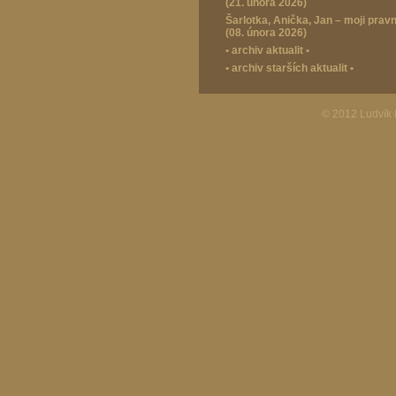
(21. února 2026)
Šarlotka, Anička, Jan – moji prav
(08. února 2026)
•
archiv aktualit
•
•
archiv starších aktualit
•
© 2012 Ludvík