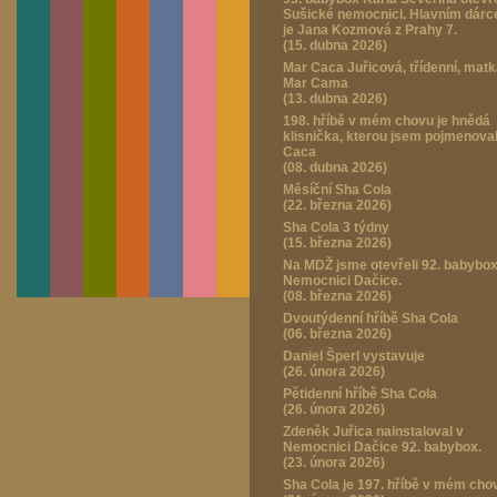
Sušické nemocnici. Hlavním dár
je Jana Kozmová z Prahy 7.
(15. dubna 2026)
Mar Caca Juřicová, třídenní, mat
Mar Cama
(13. dubna 2026)
198. hříbě v mém chovu je hnědá
klisnička, kterou jsem pojmenova
Caca
(08. dubna 2026)
Měsíční Sha Cola
(22. března 2026)
Sha Cola 3 týdny
(15. března 2026)
Na MDŽ jsme otevřeli 92. babybox
Nemocnici Dačice.
(08. března 2026)
Dvoutýdenní hříbě Sha Cola
(06. března 2026)
Daniel Šperl vystavuje
(26. února 2026)
Pětidenní hříbě Sha Cola
(26. února 2026)
Zdeněk Juřica nainstaloval v
Nemocnici Dačice 92. babybox.
(23. února 2026)
Sha Cola je 197. hříbě v mém cho