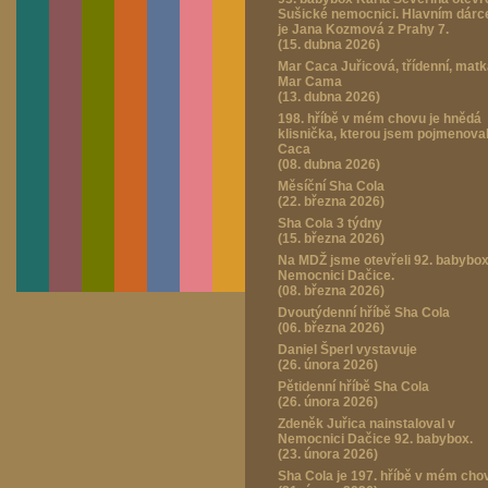
Sušické nemocnici. Hlavním dár
je Jana Kozmová z Prahy 7.
(15. dubna 2026)
Mar Caca Juřicová, třídenní, mat
Mar Cama
(13. dubna 2026)
198. hříbě v mém chovu je hnědá
klisnička, kterou jsem pojmenova
Caca
(08. dubna 2026)
Měsíční Sha Cola
(22. března 2026)
Sha Cola 3 týdny
(15. března 2026)
Na MDŽ jsme otevřeli 92. babybox
Nemocnici Dačice.
(08. března 2026)
Dvoutýdenní hříbě Sha Cola
(06. března 2026)
Daniel Šperl vystavuje
(26. února 2026)
Pětidenní hříbě Sha Cola
(26. února 2026)
Zdeněk Juřica nainstaloval v
Nemocnici Dačice 92. babybox.
(23. února 2026)
Sha Cola je 197. hříbě v mém cho