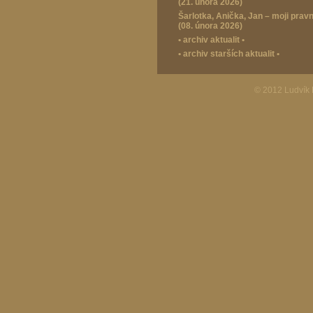
(21. února 2026)
Šarlotka, Anička, Jan – moji prav
(08. února 2026)
•
archiv aktualit
•
•
archiv starších aktualit
•
© 2012 Ludvík