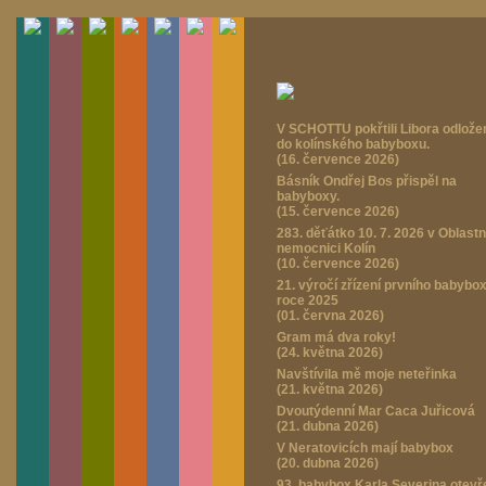
V SCHOTTU pokřtili Libora odlož
do kolínského babyboxu.
(16. července 2026)
Básník Ondřej Bos přispěl na
babyboxy.
(15. července 2026)
283. děťátko 10. 7. 2026 v Oblastn
nemocnici Kolín
(10. července 2026)
21. výročí zřízení prvního babybo
roce 2025
(01. června 2026)
Gram má dva roky!
(24. května 2026)
Navštívila mě moje neteřinka
(21. května 2026)
Dvoutýdenní Mar Caca Juřicová
(21. dubna 2026)
V Neratovicích mají babybox
(20. dubna 2026)
93. babybox Karla Severina otevř