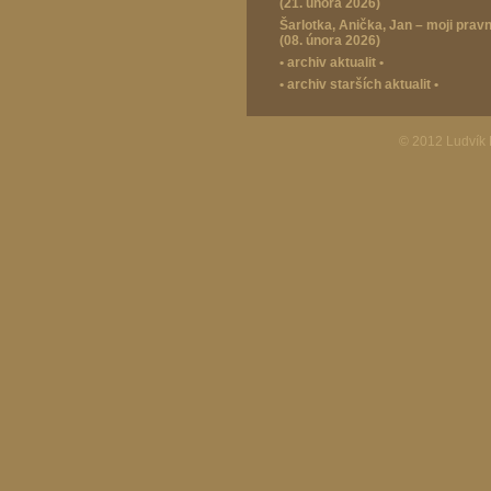
(21. února 2026)
Šarlotka, Anička, Jan – moji prav
(08. února 2026)
•
archiv aktualit
•
•
archiv starších aktualit
•
© 2012 Ludvík