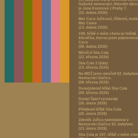
Sušické nemocnici. Hlavním dár
je Jana Kozmová z Prahy 7.
(15. dubna 2026)
Mar Caca Juřicová, třídenní, mat
Mar Cama
(13. dubna 2026)
198. hříbě v mém chovu je hnědá
klisnička, kterou jsem pojmenova
Caca
(08. dubna 2026)
Měsíční Sha Cola
(22. března 2026)
Sha Cola 3 týdny
(15. března 2026)
Na MDŽ jsme otevřeli 92. babybox
Nemocnici Dačice.
(08. března 2026)
Dvoutýdenní hříbě Sha Cola
(06. března 2026)
Daniel Šperl vystavuje
(26. února 2026)
Pětidenní hříbě Sha Cola
(26. února 2026)
Zdeněk Juřica nainstaloval v
Nemocnici Dačice 92. babybox.
(23. února 2026)
Sha Cola je 197. hříbě v mém cho