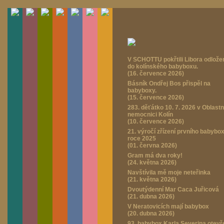
V SCHOTTU pokřtili Libora odlož
do kolínského babyboxu.
(16. července 2026)
Básník Ondřej Bos přispěl na
babyboxy.
(15. července 2026)
283. děťátko 10. 7. 2026 v Oblastn
nemocnici Kolín
(10. července 2026)
21. výročí zřízení prvního babybo
roce 2025
(01. června 2026)
Gram má dva roky!
(24. května 2026)
Navštívila mě moje neteřinka
(21. května 2026)
Dvoutýdenní Mar Caca Juřicová
(21. dubna 2026)
V Neratovicích mají babybox
(20. dubna 2026)
93. babybox Karla Severina otevř