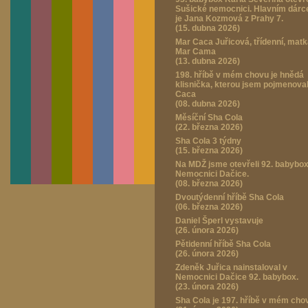
Sušické nemocnici. Hlavním dár
je Jana Kozmová z Prahy 7.
(15. dubna 2026)
Mar Caca Juřicová, třídenní, mat
Mar Cama
(13. dubna 2026)
198. hříbě v mém chovu je hnědá
klisnička, kterou jsem pojmenova
Caca
(08. dubna 2026)
Měsíční Sha Cola
(22. března 2026)
Sha Cola 3 týdny
(15. března 2026)
Na MDŽ jsme otevřeli 92. babybox
Nemocnici Dačice.
(08. března 2026)
Dvoutýdenní hříbě Sha Cola
(06. března 2026)
Daniel Šperl vystavuje
(26. února 2026)
Pětidenní hříbě Sha Cola
(26. února 2026)
Zdeněk Juřica nainstaloval v
Nemocnici Dačice 92. babybox.
(23. února 2026)
Sha Cola je 197. hříbě v mém cho