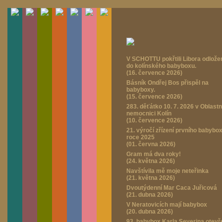
V SCHOTTU pokřtili Libora odlož
do kolínského babyboxu.
(16. července 2026)
Básník Ondřej Bos přispěl na
babyboxy.
(15. července 2026)
283. děťátko 10. 7. 2026 v Oblastn
nemocnici Kolín
(10. července 2026)
21. výročí zřízení prvního babybo
roce 2025
(01. června 2026)
Gram má dva roky!
(24. května 2026)
Navštívila mě moje neteřinka
(21. května 2026)
Dvoutýdenní Mar Caca Juřicová
(21. dubna 2026)
V Neratovicích mají babybox
(20. dubna 2026)
93. babybox Karla Severina otevř