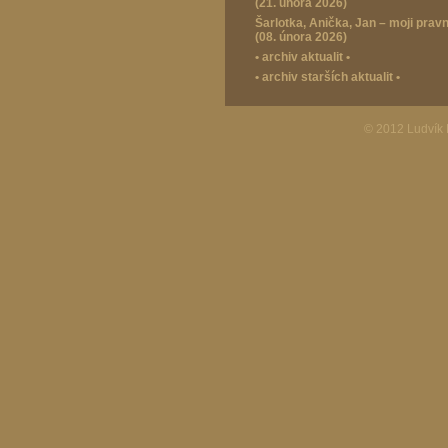
(21. února 2026)
Šarlotka, Anička, Jan – moji prav
(08. února 2026)
•
archiv aktualit
•
•
archiv starších aktualit
•
© 2012 Ludvík