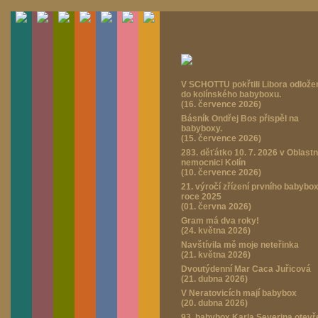
V SCHOTTU pokřtili Libora odlož
do kolínského babyboxu.
(16. července 2026)
Básník Ondřej Bos přispěl na
babyboxy.
(15. července 2026)
283. děťátko 10. 7. 2026 v Oblastn
nemocnici Kolín
(10. července 2026)
21. výročí zřízení prvního babybo
roce 2025
(01. června 2026)
Gram má dva roky!
(24. května 2026)
Navštívila mě moje neteřinka
(21. května 2026)
Dvoutýdenní Mar Caca Juřicová
(21. dubna 2026)
V Neratovicích mají babybox
(20. dubna 2026)
93. babybox Karla Severina otevř