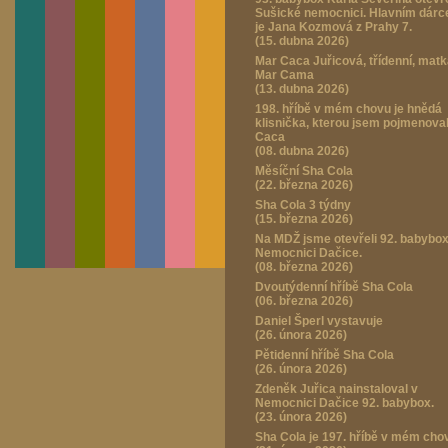
Sušické nemocnici. Hlavním dár
je Jana Kozmová z Prahy 7.
(15. dubna 2026)
Mar Caca Juřicová, třídenní, mat
Mar Cama
(13. dubna 2026)
198. hříbě v mém chovu je hnědá
klisnička, kterou jsem pojmenova
Caca
(08. dubna 2026)
Měsíční Sha Cola
(22. března 2026)
Sha Cola 3 týdny
(15. března 2026)
Na MDŽ jsme otevřeli 92. babybox
Nemocnici Dačice.
(08. března 2026)
Dvoutýdenní hříbě Sha Cola
(06. března 2026)
Daniel Šperl vystavuje
(26. února 2026)
Pětidenní hříbě Sha Cola
(26. února 2026)
Zdeněk Juřica nainstaloval v
Nemocnici Dačice 92. babybox.
(23. února 2026)
Sha Cola je 197. hříbě v mém cho