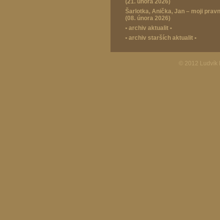
(21. února 2026)
Šarlotka, Anička, Jan – moji prav
(08. února 2026)
•
archiv aktualit
•
•
archiv starších aktualit
•
© 2012 Ludvík