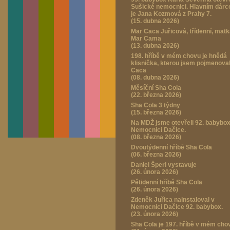
Sušické nemocnici. Hlavním dár
je Jana Kozmová z Prahy 7.
(15. dubna 2026)
Mar Caca Juřicová, třídenní, mat
Mar Cama
(13. dubna 2026)
198. hříbě v mém chovu je hnědá
klisnička, kterou jsem pojmenova
Caca
(08. dubna 2026)
Měsíční Sha Cola
(22. března 2026)
Sha Cola 3 týdny
(15. března 2026)
Na MDŽ jsme otevřeli 92. babybox
Nemocnici Dačice.
(08. března 2026)
Dvoutýdenní hříbě Sha Cola
(06. března 2026)
Daniel Šperl vystavuje
(26. února 2026)
Pětidenní hříbě Sha Cola
(26. února 2026)
Zdeněk Juřica nainstaloval v
Nemocnici Dačice 92. babybox.
(23. února 2026)
Sha Cola je 197. hříbě v mém cho