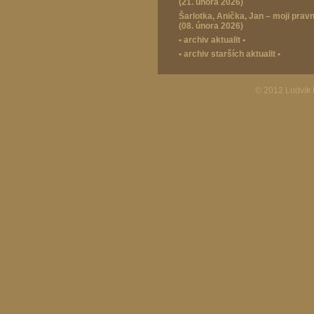
(21. února 2026)
Šarlotka, Anička, Jan – moji prav
(08. února 2026)
•
archiv aktualit
•
•
archiv starších aktualit
•
© 2012 Ludvík