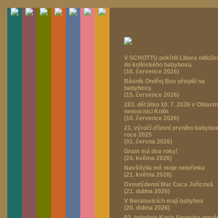
V SCHOTTU pokřtili Libora odlož
do kolínského babyboxu.
(16. července 2026)
Básník Ondřej Bos přispěl na
babyboxy.
(15. července 2026)
283. děťátko 10. 7. 2026 v Oblastn
nemocnici Kolín
(10. července 2026)
21. výročí zřízení prvního babybo
roce 2025
(01. června 2026)
Gram má dva roky!
(24. května 2026)
Navštívila mě moje neteřinka
(21. května 2026)
Dvoutýdenní Mar Caca Juřicová
(21. dubna 2026)
V Neratovicích mají babybox
(20. dubna 2026)
93. babybox Karla Severina otevř